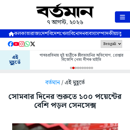
৭ আগস্ট, ২০২৬
কলকাতা
রাজ্য
দেশ
বিদেশ
খেলা
বিনোদন
ব্যবসা
সম্পাদকীয়
চতুষ্পর্ণ
পাথরপ্রতিমায় দুই ছাত্রীকে শ্লীলতাহানির অভিযোগ, গ্রেপ্তার
এই
বিজেপি নেতা দীপক মাইতি
মুহূর্তে
বর্তমান
/ এই মুহূর্তে
সোমবার দিনের শুরুতে ১০০ পয়েন্টের
বেশি পড়ল সেনসেক্স