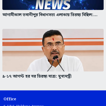
আগামীকাল ভবানীপুর বিধানসভা এলাকায় তিরঙ্গা মিছিল:...
৯-১৭ আগস্ট হর ঘর তিরঙ্গা যাত্রা: মুখ্যমন্ত্রী
Office