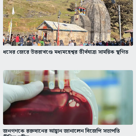
ধসের জেরে উত্তরাখণ্ডে মধ্যমহেশ্বর তীর্থযাত্রা সাময়িক স্থগিত
জনগণকে রক্তদানের আহ্বান জানালেন বিজেপি সভাপতি