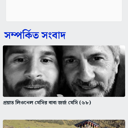
সম্পর্কিত সংবাদ
প্রয়াত লিওনেল মেসির বাবা জর্জ মেসি (৬৮)