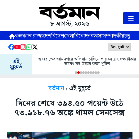
৮ আগস্ট, ২০২৬
কলকাতা
রাজ্য
দেশ
বিদেশ
খেলা
বিনোদন
ব্যবসা
সম্পাদকীয়
চতুষ্পর্ণ
গুজরাতের জামনগরে অভিযান চালিয়ে প্রায় ২৫.৯২ লক্ষ টাকার
এই
অবৈধ মদ উদ্ধার করল পুলিশ
মুহূর্তে
বর্তমান
/ এই মুহূর্তে
দিনের শেষে ৩৯৪.৫০ পয়েন্ট উঠে
৭৩,৯১৮.৭৬ অঙ্কে থামল সেনসেক্স