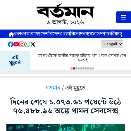
৯ আগস্ট, ২০২৬
কলকাতা
রাজ্য
দেশ
বিদেশ
খেলা
বিনোদন
ব্যবসা
সম্পাদকীয়
চতুষ্পর্ণ
ময়নাগুড়িতে জাতীয় সড়কে মহিলার গলা থেকে সোনার চেন
এই
ছিনতাই
মুহূর্তে
বর্তমান
/ এই মুহূর্তে
দিনের শেষে ১,০৭৩.৬১ পয়েন্টে উঠে
৭৬,৪৮৮.৯৬ অঙ্কে থামল সেনসেক্স