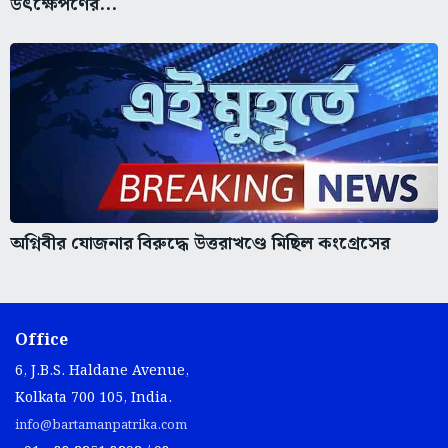
উৎক্ষেপণের...
অগ্নিবীর যোজনার বিরুদ্ধে উত্তরাখণ্ডে মিছিল কংগ্রেসের
Office
6, J.B.S. Haldane Avenue,
Kolkata 700 105, India.
info@bartamanpatrika.com