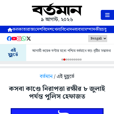
৯ আগস্ট, ২০২৬
কলকাতা
রাজ্য
দেশ
বিদেশ
খেলা
বিনোদন
ব্যবসা
সম্পাদকীয়
চতুষ্পর্ণ
এই
আগামী কয়েক ঘণ্টার মধ্যে পশ্চিম বর্ধমানে ঝড়-বৃষ্টির সম্ভাবনা
মুহূর্তে
বর্তমান
/ এই মুহূর্তে
কসবা কাণ্ডে নিরাপত্তা রক্ষীর ৮ জুলাই
পর্যন্ত পুলিস হেফাজত