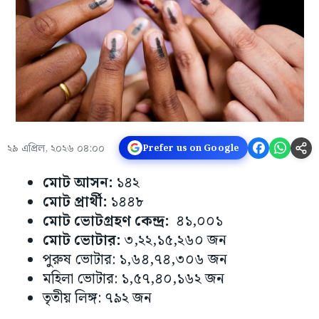
২৯ এপ্রিল, ২০২৬ ০৪:০০
Prefer us on Google
মোট আসন:
১৪২
মোট প্রার্থী:
১৪৪৮
মোট ভোটগ্রহণ কেন্দ্র:
৪১,০০১
মোট ভোটার:
৩,২২,১৫,২৬০ জন
পুরুষ ভোটার: ১,৬৪,৭৪,৩০৬ জন
মহিলা ভোটার: ১,৫৭,৪০,১৬২ জন
তৃতীয় লিঙ্গ: ৭৯২ জন