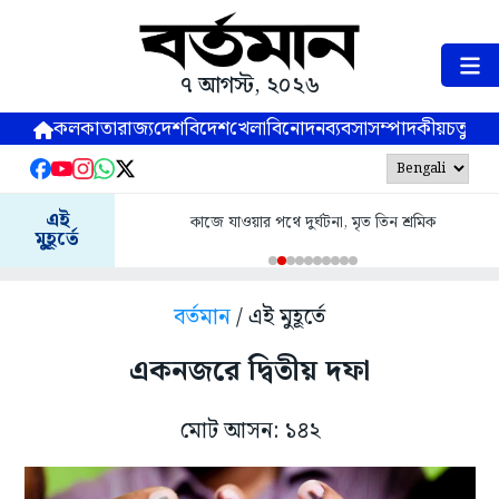
৭ আগস্ট, ২০২৬
কলকাতা
রাজ্য
দেশ
বিদেশ
খেলা
বিনোদন
ব্যবসা
সম্পাদকীয়
চতুষ্পর্ণ
এই
কাজে যাওয়ার পথে দুর্ঘটনা, মৃত তিন শ্রমিক
মুহূর্তে
বর্তমান
/ এই মুহূর্তে
একনজরে দ্বিতীয় দফা
মোট আসন: ১৪২