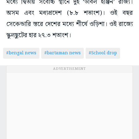
মধ্যে দ্বিতীয় সর্বোচ্চ স্থানে দুই ‘ডাবল ইঞ্জিন’ রাজ্য।
অসম এবং মধ্যপ্রদেশ (৮.৮ শতাংশ)। ওই বছর
সেকেন্ডারি স্তরে দেশের মধ্যে শীর্ষে ওড়িশা। ওই রাজ্যে
স্কুলছুটের হার ২৭.৩ শতাংশ।
#bengal news
#bartaman news
#School drop
ADVERTISEMENT