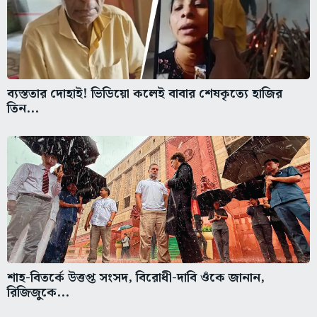
ব্যস্ততার দোহাই! ভিডিয়ো কলেই বাবার শেষকৃত্যে হাজির
তিন...
শাহ-বিতর্কে উত্তপ্ত সংসদ, বিরোধী-দাবি ওঁকে জানান,
রিজিজুকে...