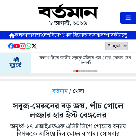
৮ আগস্ট, ২০২৬
কলকাতা
রাজ্য
দেশ
বিদেশ
খেলা
বিনোদন
ব্যবসা
সম্পাদকীয়
চতুষ্পর্ণ
ময়নাগুড়িতে জাতীয় সড়কে মহিলার গলা থেকে সোনার চেন
এই
ছিনতাই
মুহূর্তে
বর্তমান
/ খেলা
সবুজ-মেরুনের বড় জয়, পাঁচ গোলে
লজ্জার হার ইস্ট বেঙ্গলের
অনূর্ধ্ব-১৭ এআইএফএফ এলিট লিগে গোলের বন্যায়
বিপক্ষকে ভাসিয়ে দিল মোহন বাগান। সোমবার