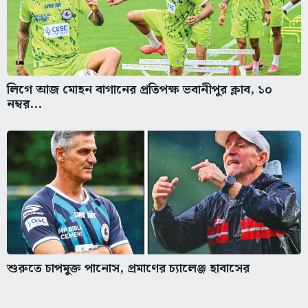
লিগে আজ মোহন বাগানের প্রতিপক্ষ ভবানীপুর ক্লাব, ১০
নম্বর...
শুরুতে চাপমুক্ত পানোস, প্রমাণের চ্যালেঞ্জ হাবাসের