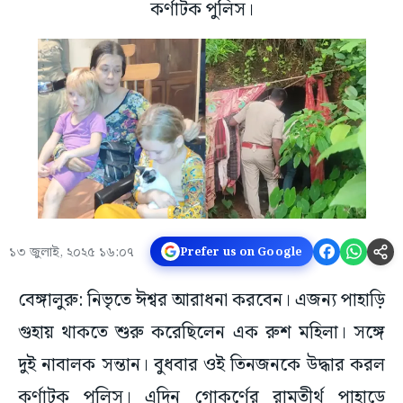
কর্ণাটক পুলিস।
১৩ জুলাই, ২০২৫ ১৬:০৭
Prefer us on Google
বেঙ্গালুরু: নিভৃতে ঈশ্বর আরাধনা করবেন। এজন্য পাহাড়ি
গুহায় থাকতে শুরু করেছিলেন এক রুশ মহিলা। সঙ্গে
দুই নাবালক সন্তান। বুধবার ওই তিনজনকে উদ্ধার করল
কর্ণাটক পুলিস। এদিন গোকর্ণের রামতীর্থ পাহাড়ে