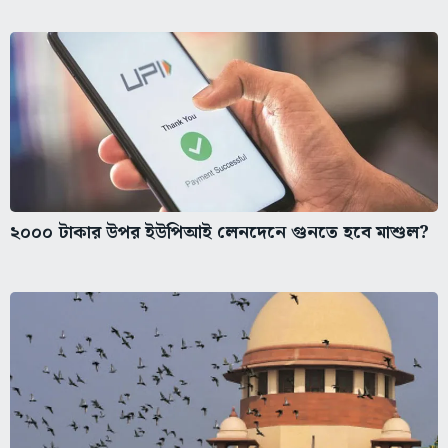
২০০০ টাকার উপর ইউপিআই লেনদেনে গুনতে হবে মাশুল?