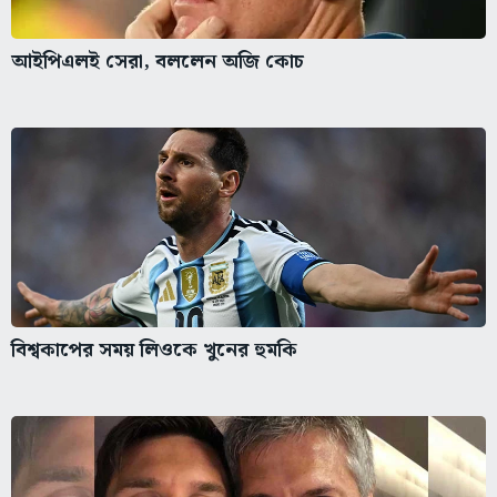
আইপিএলই সেরা, বললেন অজি কোচ
বিশ্বকাপের সময় লিওকে খুনের হুমকি