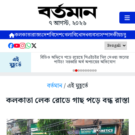
৭ আগস্ট, ২০২৬
কলকাতা
রাজ্য
দেশ
বিদেশ
খেলা
বিনোদন
ব্যবসা
সম্পাদকীয়
চতুষ্পর্ণ
বিডিও অফিসে পড়ে রয়েছে পিএইচইর সিল দেওয়া জলের
এই
পাউচ! সরকারি অর্থ অপচয়ের অভিযোগ
মুহূর্তে
বর্তমান
/ এই মুহূর্তে
কলকাতা লেক রোডে গাছ পড়ে বন্ধ রাস্তা