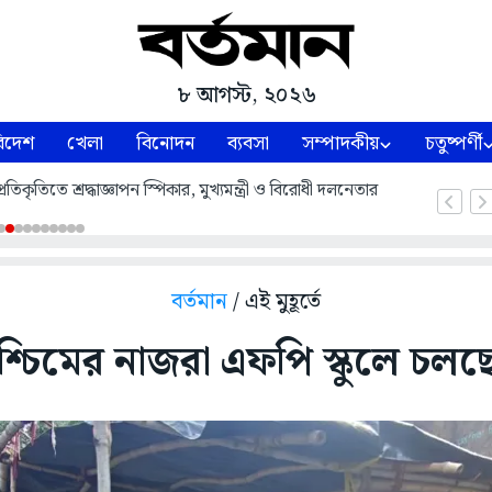
৮ আগস্ট, ২০২৬
িদেশ
খেলা
বিনোদন
ব্যবসা
সম্পাদকীয়
চতুষ্পর্ণী
তিকৃতিতে শ্রদ্ধাজ্ঞাপন স্পিকার, মুখ্যমন্ত্রী ও বিরোধী দলনেতার
বর্তমান
/ এই মুহূর্তে
চিমের নাজরা এফপি স্কুলে চলছে প