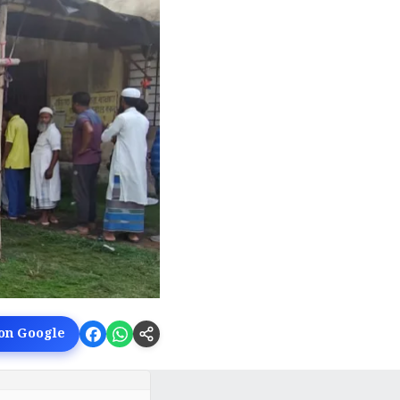
 on Google