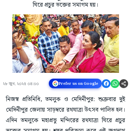
ঘিরে প্রচুর ভক্তের সমাগম হয়।
২৮ জুন, ২০২৫ ০৪:০০
Prefer us on Google
নিজস্ব প্রতিনিধি, তমলুক ও মেদিনীপুর: শুক্রবার দুই
মেদিনীপুর জেলায় সাড়ম্বরে রথযাত্রা উৎসব পালিত হল।
এদিন তমলুকে মহাপ্রভু মন্দিরের রথযাত্রা ঘিরে প্রচুর