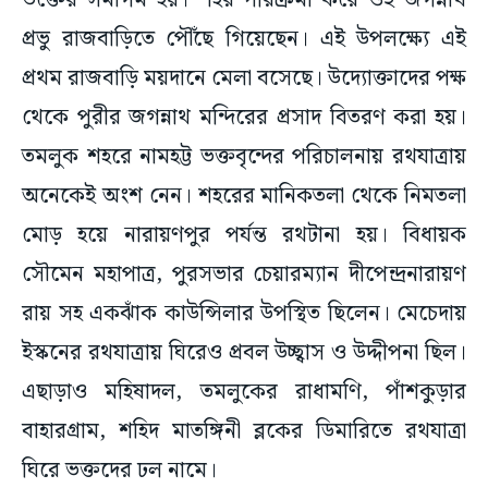
ভক্তের সমাগম হয়। শহর পরিক্রমা করে ওই জগন্নাথ
প্রভু রাজবাড়িতে পৌঁছে গিয়েছেন। এই উপলক্ষ্যে এই
প্রথম রাজবাড়ি ময়দানে মেলা বসেছে। উদ্যোক্তাদের পক্ষ
থেকে পুরীর জগন্নাথ মন্দিরের প্রসাদ বিতরণ করা হয়।
তমলুক শহরে নামহট্ট ভক্তবৃন্দের পরিচালনায় রথযাত্রায়
অনেকেই অংশ নেন। শহরের মানিকতলা থেকে নিমতলা
মোড় হয়ে নারায়ণপুর পর্যন্ত রথটানা হয়। বিধায়ক
সৌমেন মহাপাত্র, পুরসভার চেয়ারম্যান দীপেন্দ্রনারায়ণ
রায় সহ একঝাঁক কাউন্সিলার উপস্থিত ছিলেন। মেচেদায়
ইস্কনের রথযাত্রায় ঘিরেও প্রবল উচ্ছ্বাস ও উদ্দীপনা ছিল।
এছাড়াও মহিষাদল, তমলুকের রাধামণি, পাঁশকুড়ার
বাহারগ্রাম, শহিদ মাতঙ্গিনী ব্লকের ডিমারিতে রথযাত্রা
ঘিরে ভক্তদের ঢল নামে।