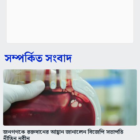
সম্পর্কিত সংবাদ
জনগণকে রক্তদানের আহ্বান জানালেন বিজেপি সভাপতি
নীতিন নবীন