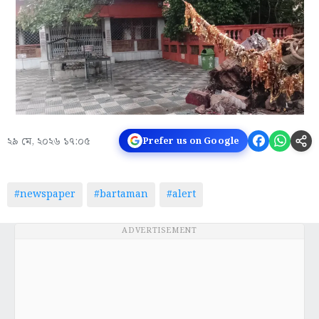
২৯ মে, ২০২৬ ১৭:০৫
Prefer us on Google
#newspaper
#bartaman
#alert
ADVERTISEMENT