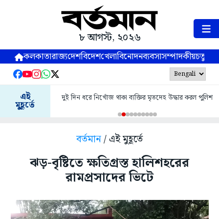
৮ আগস্ট, ২০২৬
কলকাতা
রাজ্য
দেশ
বিদেশ
খেলা
বিনোদন
ব্যবসা
সম্পাদকীয়
চতুষ্পর্ণ
এই
দুই দিন ধরে নিখোঁজ থাকা ব্যক্তির মৃতদেহ উদ্ধার করল পুলিশ
মুহূর্তে
বর্তমান
/ এই মুহূর্তে
ঝড়-বৃষ্টিতে ক্ষতিগ্রস্ত হালিশহরের
রামপ্রসাদের ভিটে