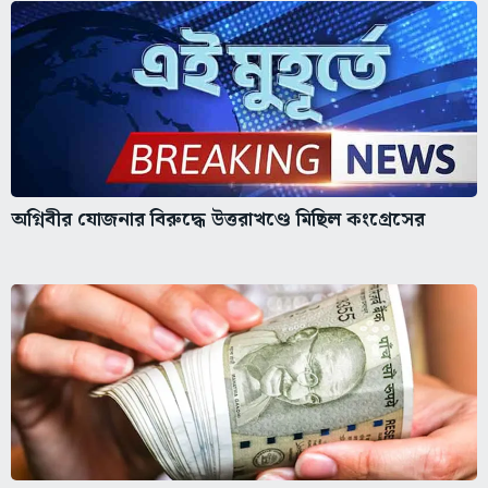
অগ্নিবীর যোজনার বিরুদ্ধে উত্তরাখণ্ডে মিছিল কংগ্রেসের