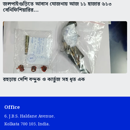
জলপাইগুড়িতে আবাস যোজনায় আজ ১১ হাজার ৬১৩
বেনিফিশিয়ারির...
রহড়ায় দেশি বন্দুক ও কার্তুজ সহ ধৃত এক
Office
6, J.B.S. Haldane Avenue,
Kolkata 700 105, India.