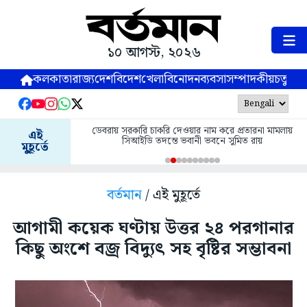
১০ আগস্ট, ২০২৬
কলকাতা
রাজ্য
দেশ
বিদেশ
খেলা
বিনোদন
ব্যবসা
সম্পাদকীয়
চতুষ্পর্ণ
ডেবরায় সরকারি চাকরি দেওয়ার নাম করে প্রতারনা মামলায়
এই
সিআইডি তদন্তে ভবানী ভবনে সুমিত রায়
মুহূর্তে
বর্তমান
/ এই মুহূর্তে
আগামী কয়েক ঘণ্টায় উত্তর ২৪ পরগানার
কিছু অংশে বজ্র বিদ্যুৎ সহ বৃষ্টির সম্ভাবনা