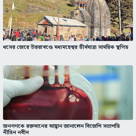
ধসের জেরে উত্তরাখণ্ডে মধ্যমহেশ্বর তীর্থযাত্রা সাময়িক স্থগিত
জনগণকে রক্তদানের আহ্বান জানালেন বিজেপি সভাপতি
নীতিন নবীন