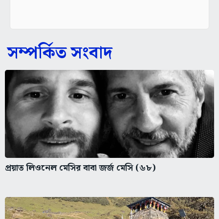
সম্পর্কিত সংবাদ
প্রয়াত লিওনেল মেসির বাবা জর্জ মেসি (৬৮)