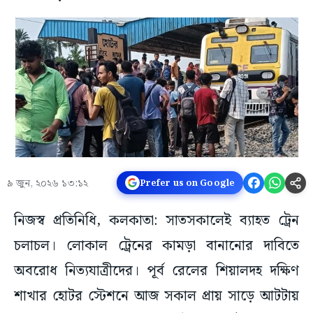
৯ জুন, ২০২৬ ১৩:১২
Prefer us on Google
নিজস্ব প্রতিনিধি, কলকাতা: সাতসকালেই ব্যাহত ট্রেন
চলাচল। লোকাল ট্রেনের কামড়া বানানোর দাবিতে
অবরোধ নিত্যযাত্রীদের। পূর্ব রেলের শিয়ালদহ দক্ষিণ
শাখার হোটর স্টেশনে আজ সকাল প্রায় সাড়ে আটটায়