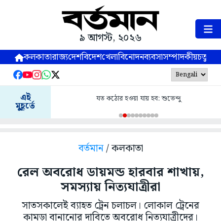
৯ আগস্ট, ২০২৬
কলকাতা
রাজ্য
দেশ
বিদেশ
খেলা
বিনোদন
ব্যবসা
সম্পাদকীয়
চতুষ্পর্ণ
এই
যত কঠোর হওয়া যায় হব: শুভেন্দু
মুহূর্তে
বর্তমান
/ কলকাতা
রেল অবরোধ ডায়মন্ড হারবার শাখায়,
সমস্যায় নিত্যযাত্রীরা
সাতসকালেই ব্যাহত ট্রেন চলাচল। লোকাল ট্রেনের
কামড়া বানানোর দাবিতে অবরোধ নিত্যযাত্রীদের।