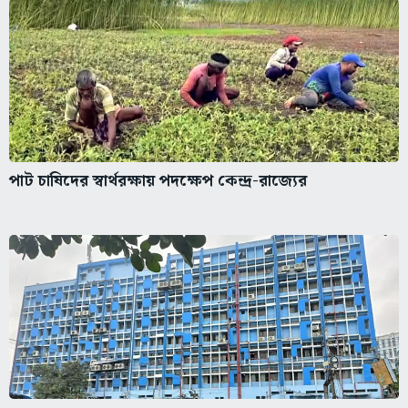
পাট চাষিদের স্বার্থরক্ষায় পদক্ষেপ কেন্দ্র-রাজ্যের