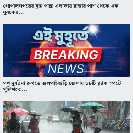
গোপালনগরের বৃদ্ধ পাল্লা এলাকায় রাস্তার পাশ থেকে এক
যুবকের...
পথ দুর্ঘটনা রুখতে জলপাইগুড়ি জেলায় ১৮টি ব্ল্যাক স্পটে
পুলিশকে...