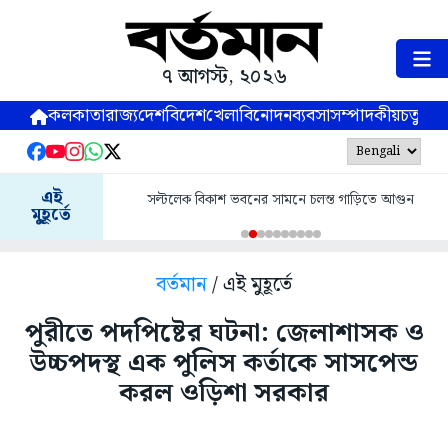
৭ আগস্ট, ২০২৬
কলকাতা
রাজ্য
দেশ
বিদেশ
খেলা
বিনোদন
ব্যবসা
সম্পাদকীয়
চতুষ্পর্ণ
এই
সল্টলেক বিকাশ ভবনের সামনে চলন্ত গাড়িতে আগুন
মুহূর্তে
বর্তমান
/ এই মুহূর্তে
পুরীতে পদপিষ্টের ঘটনা: জেলাশাসক ও
উচ্চপদস্থ এক পুলিস কর্তাকে সাসপেন্ড
করল ওড়িশা সরকার