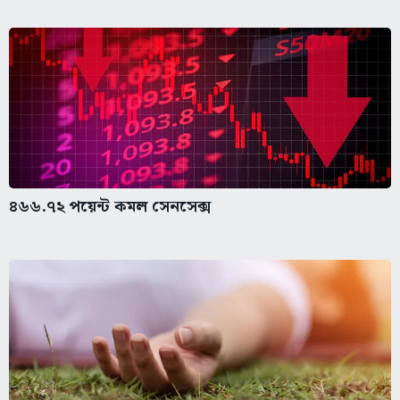
৪৬৬.৭২ পয়েন্ট কমল সেনসেক্স