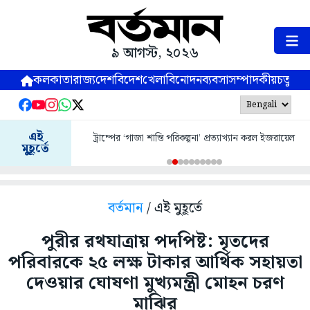
৯ আগস্ট, ২০২৬
কলকাতা
রাজ্য
দেশ
বিদেশ
খেলা
বিনোদন
ব্যবসা
সম্পাদকীয়
চতুষ্পর্ণ
এই
ট্রাম্পের ‘গাজা শান্তি পরিকল্পনা’ প্রত্যাখ্যান করল ইজরায়েল
মুহূর্তে
বর্তমান
/ এই মুহূর্তে
পুরীর রথযাত্রায় পদপিষ্ট: মৃতদের
পরিবারকে ২৫ লক্ষ টাকার আর্থিক সহায়তা
দেওয়ার ঘোষণা মুখ্যমন্ত্রী মোহন চরণ
মাঝির