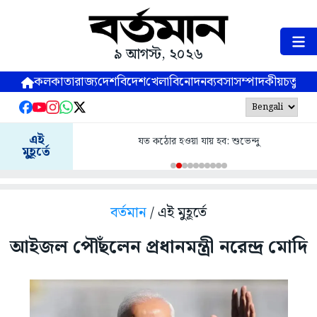
৯ আগস্ট, ২০২৬
কলকাতা
রাজ্য
দেশ
বিদেশ
খেলা
বিনোদন
ব্যবসা
সম্পাদকীয়
চতুষ্পর্ণ
এই
যত কঠোর হওয়া যায় হব: শুভেন্দু
মুহূর্তে
বর্তমান
/ এই মুহূর্তে
আইজল পৌঁছলেন প্রধানমন্ত্রী নরেন্দ্র মোদি