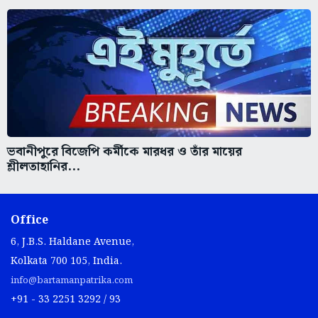
ভবানীপুরে বিজেপি কর্মীকে মারধর ও তাঁর মায়ের
শ্লীলতাহানির...
Office
6, J.B.S. Haldane Avenue,
Kolkata 700 105, India.
info@bartamanpatrika.com
+91 - 33 2251 3292 / 93