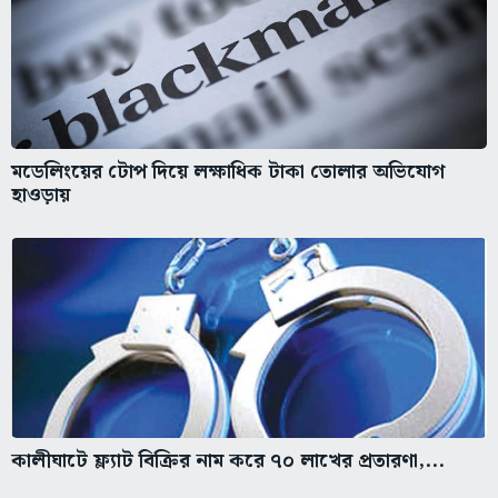
মডেলিংয়ের টোপ দিয়ে লক্ষাধিক টাকা তোলার অভিযোগ
হাওড়ায়
কালীঘাটে ফ্ল্যাট বিক্রির নাম করে ৭০ লাখের প্রতারণা,...