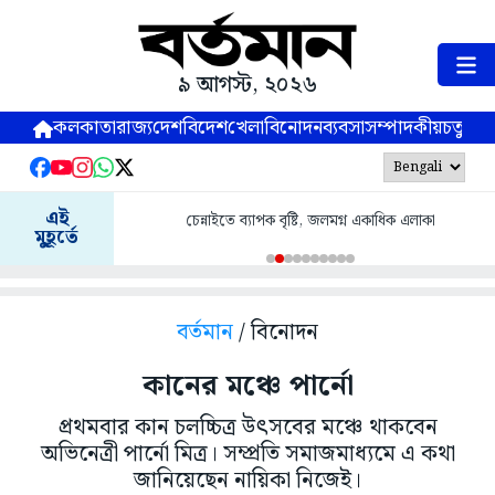
৯ আগস্ট, ২০২৬
কলকাতা
রাজ্য
দেশ
বিদেশ
খেলা
বিনোদন
ব্যবসা
সম্পাদকীয়
চতুষ্পর্ণ
এই
চেন্নাইতে ব্যাপক বৃষ্টি, জলমগ্ন একাধিক এলাকা
মুহূর্তে
বর্তমান
/ বিনোদন
কানের মঞ্চে পার্নো
প্রথমবার কান চলচ্চিত্র উৎসবের মঞ্চে থাকবেন
অভিনেত্রী পার্নো মিত্র। সম্প্রতি সমাজমাধ্যমে এ কথা
জানিয়েছেন নায়িকা নিজেই।