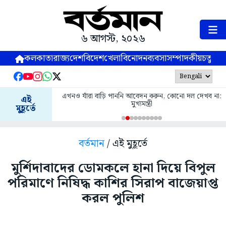
৬ আগস্ট, ২০২৬
কলকাতা
রাজ্য
দেশ
বিদেশ
খেলা
বিনোদন
ব্যবসা
সম্পাদকীয়
চতুষ্পর্ণ
এখনও যাঁরা বাড়ি পাননি আবেদন করুন, কোনো দল দেখব না:
এই
মুখ্যমন্ত্রী
মুহূর্তে
বর্তমান
/ এই মুহূর্তে
মুর্শিদাবাদের ডোমকলে হানা দিয়ে বিপুল
পরিমাণে নিষিদ্ধ কাশির সিরাপ বাজেয়াপ্ত
করল পুলিশ