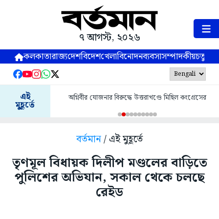
৭ আগস্ট, ২০২৬
কলকাতা
রাজ্য
দেশ
বিদেশ
খেলা
বিনোদন
ব্যবসা
সম্পাদকীয়
চতুষ্পর্ণ
এই
অগ্নিবীর যোজনার বিরুদ্ধে উত্তরাখণ্ডে মিছিল কংগ্রেসের
মুহূর্তে
বর্তমান
/ এই মুহূর্তে
তৃণমূল বিধায়ক দিলীপ মণ্ডলের বাড়িতে
পুলিশের অভিযান, সকাল থেকে চলছে
রেইড