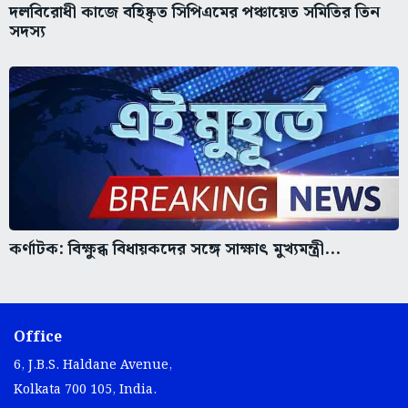
দলবিরোধী কাজে বহিষ্কৃত সিপিএমের পঞ্চায়েত সমিতির তিন
সদস্য
কর্ণাটক: বিক্ষুব্ধ বিধায়কদের সঙ্গে সাক্ষাৎ মুখ্যমন্ত্রী...
Office
6, J.B.S. Haldane Avenue,
Kolkata 700 105, India.