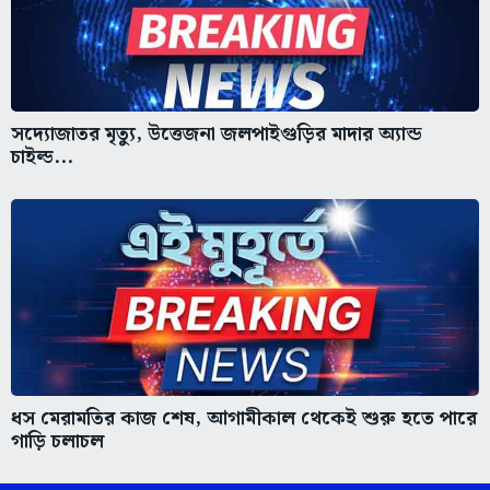
সদ্যোজাতর মৃত্যু, উত্তেজনা জলপাইগুড়ির মাদার অ্যান্ড
চাইল্ড...
ধস মেরামতির কাজ শেষ, আগামীকাল থেকেই শুরু হতে পারে
গাড়ি চলাচল