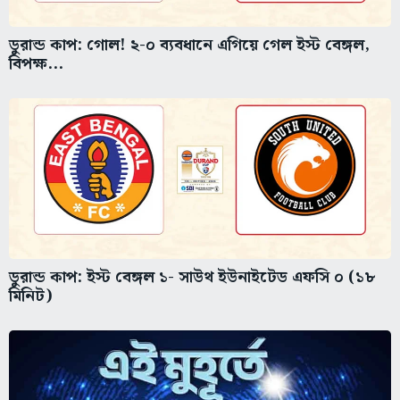
ডুরান্ড কাপ: গোল! ২-০ ব্যবধানে এগিয়ে গেল ইস্ট বেঙ্গল,
বিপক্ষ...
ডুরান্ড কাপ: ইস্ট বেঙ্গল ১- সাউথ ইউনাইটেড এফসি ০ (১৮
মিনিট)