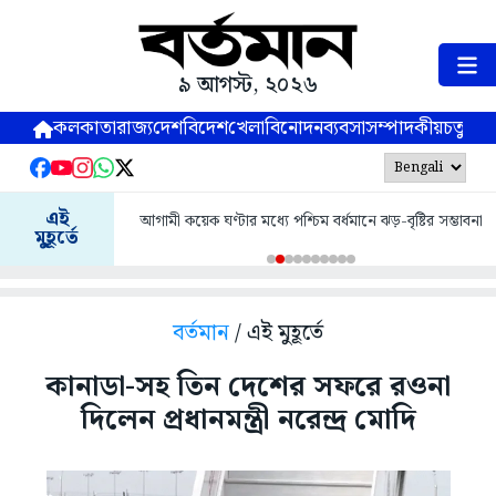
৯ আগস্ট, ২০২৬
কলকাতা
রাজ্য
দেশ
বিদেশ
খেলা
বিনোদন
ব্যবসা
সম্পাদকীয়
চতুষ্পর্ণ
এই
আগামী কয়েক ঘণ্টার মধ্যে পশ্চিম বর্ধমানে ঝড়-বৃষ্টির সম্ভাবনা
মুহূর্তে
বর্তমান
/ এই মুহূর্তে
কানাডা-সহ তিন দেশের সফরে রওনা
দিলেন প্রধানমন্ত্রী নরেন্দ্র মোদি