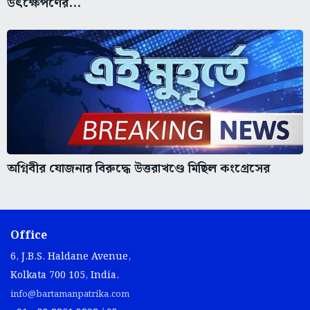
উৎক্ষেপণের...
অগ্নিবীর যোজনার বিরুদ্ধে উত্তরাখণ্ডে মিছিল কংগ্রেসের
Office
6, J.B.S. Haldane Avenue,
Kolkata 700 105, India.
info@bartamanpatrika.com