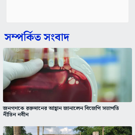
সম্পর্কিত সংবাদ
জনগণকে রক্তদানের আহ্বান জানালেন বিজেপি সভাপতি
নীতিন নবীন