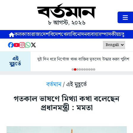
৮ আগস্ট, ২০২৬
কলকাতা
রাজ্য
দেশ
বিদেশ
খেলা
বিনোদন
ব্যবসা
সম্পাদকীয়
চতুষ্পর্ণ
এই
দুই দিন ধরে নিখোঁজ থাকা ব্যক্তির মৃতদেহ উদ্ধার করল পুলিশ
মুহূর্তে
বর্তমান
/ এই মুহূর্তে
গতকাল ভাষণে মিথ্যা কথা বলেছেন
প্রধানমন্ত্রী : মমতা