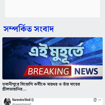
সম্পর্কিত সংবাদ
ভবানীপুরে বিজেপি কর্মীকে মারধর ও তাঁর মায়ের
শ্লীলতাহানির...