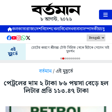
৮ আগস্ট, ২০২৬
কলকাতা
রাজ্য
দেশ
বিদেশ
খেলা
বিনোদন
ব্যবসা
সম্পাদকীয়
চতুষ্পর্ণ
চোটের কারণে শ্রীলঙ্কা টেস্ট সিরিজ থেকে ছিটকে গেলেন সাই
এই
সুদর্শন
মুহূর্তে
বর্তমান
/ এই মুহূর্তে
পেট্রলের দাম ২ টাকা ৮৬ পয়সা বেড়ে হল
লিটার প্রতি ১১৩.৪৭ টাকা