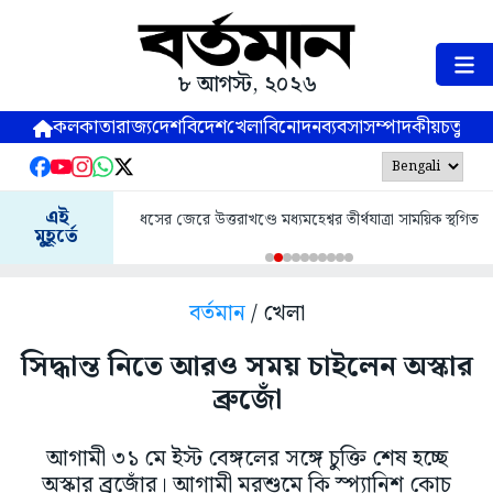
৮ আগস্ট, ২০২৬
কলকাতা
রাজ্য
দেশ
বিদেশ
খেলা
বিনোদন
ব্যবসা
সম্পাদকীয়
চতুষ্পর্ণ
এই
ধসের জেরে উত্তরাখণ্ডে মধ্যমহেশ্বর তীর্থযাত্রা সাময়িক স্থগিত
মুহূর্তে
বর্তমান
/ খেলা
সিদ্ধান্ত নিতে আরও সময় চাইলেন অস্কার
ব্রুজোঁ
আগামী ৩১ মে ইস্ট বেঙ্গলের সঙ্গে চুক্তি শেষ হচ্ছে
অস্কার ব্র‌ুজোঁর। আগামী মরশুমে কি স্প্যানিশ কোচ