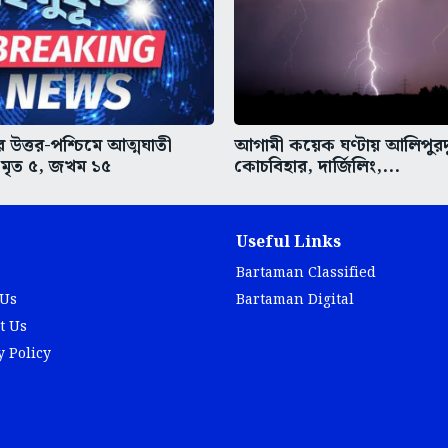
র উত্তর-পশ্চিমে আত্মঘাতী
আগামী কয়েক ঘণ্টায় আলিপুরদ
, মৃত ৫, জখম ১৫
কোচবিহার, দার্জিলিং,...
Useful Links
Bartaman Classified
 Us
Bartaman Digital
t Us
y Policy