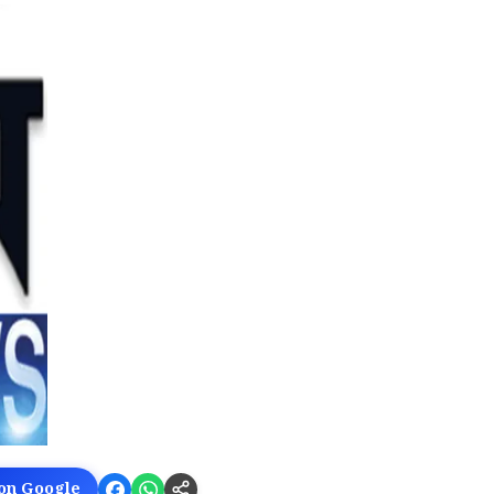
 on Google