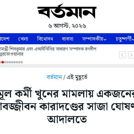
৬ আগস্ট, ২০২৬
িদেশ
খেলা
বিনোদন
ব্যবসা
সম্পাদকীয়
চতুষ্পর্ণী
 মুখ্যমন্ত্রী শিবকুমার এবং এআইসিসির সাধারণ সম্পাদক রণদীপ
সুরজেওয়ালার
বর্তমান
/ এই মুহূর্তে
ূল কর্মী খুনের মামলায় একজনের
বজ্জীবন কারাদণ্ডের সাজা ঘো
আদালতে