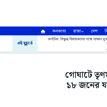
কলকাতা
রাজ্য
দেশ
ব
কর্ণাটক: বিক্ষুব্ধ বিধায়কদের সঙ্গে সাক্ষাৎ
এই মুহূর্তে
গোঘাটে তৃণম
১৮ জনের যা