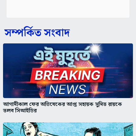
সম্পর্কিত সংবাদ
আগামীকাল ফের অভিষেকের আপ্ত সহায়ক সুমিত রায়কে
তলব সিআইডির