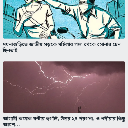
ময়নাগুড়িতে জাতীয় সড়কে মহিলার গলা থেকে সোনার চেন
ছিনতাই
আগামী কয়েক ঘণ্টায় হুগলি, উত্তর ২৪ পরগনা, ও নদীয়ার কিছু
অংশে...