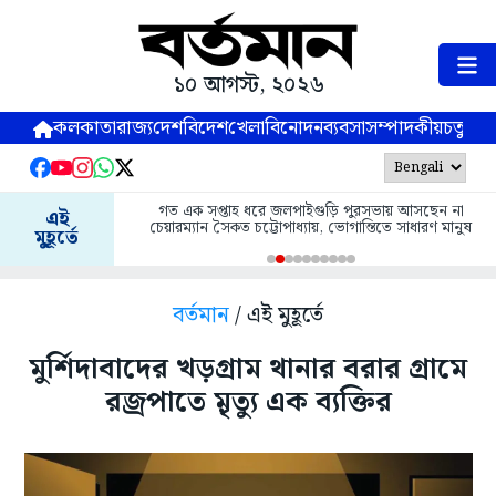
১০ আগস্ট, ২০২৬
কলকাতা
রাজ্য
দেশ
বিদেশ
খেলা
বিনোদন
ব্যবসা
সম্পাদকীয়
চতুষ্পর্ণ
গত এক সপ্তাহ ধরে জলপাইগুড়ি পুরসভায় আসছেন না
এই
চেয়ারম্যান সৈকত চট্টোপাধ্যায়, ভোগান্তিতে সাধারণ মানুষ
মুহূর্তে
বর্তমান
/ এই মুহূর্তে
মুর্শিদাবাদের খড়গ্রাম থানার বরার গ্রামে
ব়জ্রপাতে ম়ৃত্যু এক ব্যক্তির