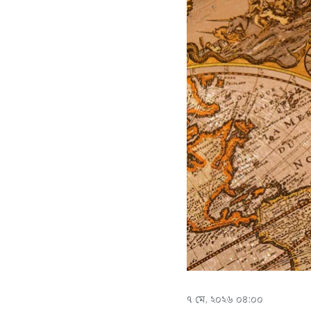
৭ মে, ২০২৬ ০৪:০০