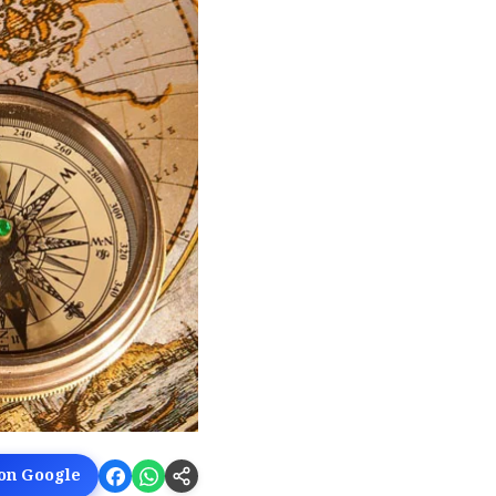
 on Google