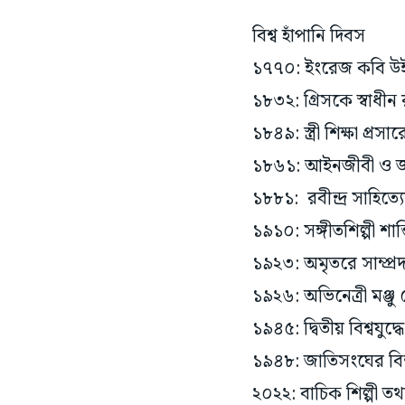
বিশ্ব হাঁপানি দিবস
১৭৭০: ইংরেজ কবি উইলিয
১৮৩২: গ্রিসকে স্বাধীন
১৮৪৯: স্ত্রী শিক্ষা প্রস
১৮৬১: আইনজীবী ও জাত
১৮৮১: রবীন্দ্র সাহিত্য
১৯১০: সঙ্গীতশিল্পী শা
১৯২৩: অমৃতরে সাম্প্রদা
১৯২৬: অভিনেত্রী মঞ্জু 
১৯৪৫: দ্বিতীয় বিশ্বযুদ্
১৯৪৮: জাতিসংঘের বিশ্বস্বা
২০২২: বাচিক শিল্পী তথা