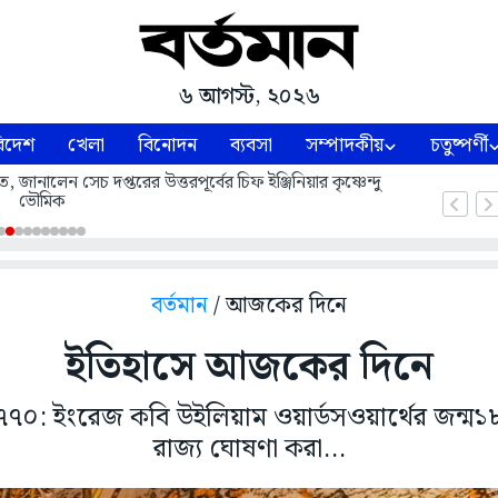
৬ আগস্ট, ২০২৬
িদেশ
খেলা
বিনোদন
ব্যবসা
সম্পাদকীয়
চতুষ্পর্ণী
ে, জানালেন সেচ দপ্তরের উত্তরপূর্বের চিফ ইঞ্জিনিয়ার কৃষ্ণেন্দু
ভৌমিক
বর্তমান
/ আজকের দিনে
ইতিহাসে আজকের দিনে
১৭৭০: ইংরেজ কবি উইলিয়াম ওয়ার্ডসওয়ার্থের জন্ম১৮
রাজ্য ঘোষণা করা...