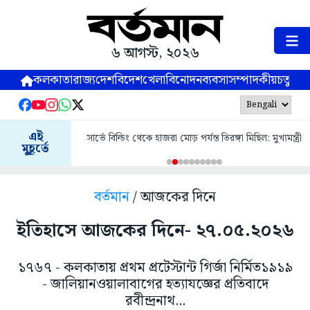
৬ আগস্ট, ২০২৬
কলকাতা
রাজ্য
দেশ
বিদেশ
খেলা
বিনোদন
ব্যবসা
সম্পাদকীয়
চতুষ্পর্ণ
এই
সার্ভে বিল্ডিং থেকে হাজরা মোড় পর্যন্ত তিরঙ্গা মিছিল: মুখ্যমন্ত্রী
মুহূর্তে
বর্তমান
/ আজকের দিনে
ইতিহাসে আজকের দিনে- ২৭.০৫.২০২৬
১৭৬৭ - কলকাতায় প্রথম প্রটেস্টান্ট গির্জা নির্মিত১৯১৯
- জালিয়ানওয়ালাবাগের হত্যাযজ্ঞের প্রতিবাদে
রবীন্দ্রনাথ...