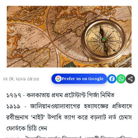
২৭ মে, ২০২৬ ০৪:০০
Prefer us on Google
১৭৬৭ - কলকাতায় প্রথম প্রটেস্টান্ট গির্জা নির্মিত
১৯১৯ - জালিয়ানওয়ালাবাগের হত্যাযজ্ঞের প্রতিবাদে
রবীন্দ্রনাথ ‘নাইট’ উপাধি ত্যাগ করে বড়লাট লর্ড চেমস
ফোর্ডকে চিঠি দেন