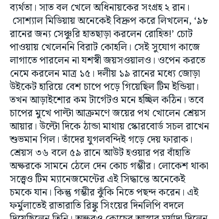
ব্যর্থতা। সাত বল খেলে অধিনায়কের সংগ্রহ ২ রান।
সোশ্যাল মিডিয়ায় অনেকেই বিদ্রুপ করে লিখলেন, ‘৯৮
রানের জন্য সেঞ্চুরি হাতছাড়া করলেন রোহিত!’ চোট
পাওয়ায় খেলেননি বিরাট কোহলি। সেই সুযোগ কাজে
লাগাতে পারলেন না যশস্বী জয়সওয়ালও। ওপেন করতে
নেমে করলেন মাত্র ১৫। দলীয় ১৯ রানের মধ্যে জোড়া
উইকেট হারিয়ে বেশ চাপে পড়ে গিয়েছিল টিম ইন্ডিয়া।
তখন আড়াইশোর কম টার্গেটও মনে হচ্ছিল কঠিন। তবে
চাপের মুখে পাল্টা আক্রমণে জয়ের পথ খোলেন শ্রেয়স
আয়ার। উল্টো দিকে ঠান্ডা মাথায় স্কোরবোর্ড সচল রাখেন
শুভমান গিল। তাঁদের যুগলবন্দিই গড়ে দেয় ফারাক।
শ্রেয়স ৩৬ বলে ৫৯ রানে আউট হওয়ার পর বাঁহাতি
অক্ষরকে সামনে ঠেলে দেন কোচ গম্ভীর। লোকেশ থাকা
সত্ত্বেও টিম ম্যানেজমেন্টের এই সিদ্ধান্তে অনেকেই
চমকে যান। কিন্তু গম্ভীর ঝুঁকি নিতে পছন্দ করেন। এই
ফর্মুলাতেই রাতারাতি রিঙ্কু সিংয়ের দিনলিপি বদলে