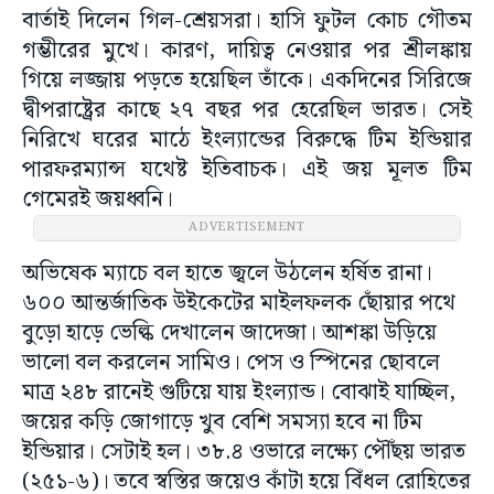
বার্তাই দিলেন গিল-শ্রেয়সরা। হাসি ফুটল কোচ গৌতম
গম্ভীরের মুখে। কারণ, দায়িত্ব নেওয়ার পর শ্রীলঙ্কায়
গিয়ে লজ্জায় পড়তে হয়েছিল তাঁকে। একদিনের সিরিজে
দ্বীপরাষ্ট্রের কাছে ২৭ বছর পর হেরেছিল ভারত। সেই
নিরিখে ঘরের মাঠে ইংল্যান্ডের বিরুদ্ধে টিম ইন্ডিয়ার
পারফরম্যান্স যথেষ্ট ইতিবাচক। এই জয় মূলত টিম
গেমেরই জয়ধ্বনি।
ADVERTISEMENT
অভিষেক ম্যাচে বল হাতে জ্বলে উঠলেন হর্ষিত রানা।
৬০০ আন্তর্জাতিক উইকেটের মাইলফলক ছোঁয়ার পথে
বুড়ো হাড়ে ভেল্কি দেখালেন জাদেজা। আশঙ্কা উড়িয়ে
ভালো বল করলেন সামিও। পেস ও স্পিনের ছোবলে
মাত্র ২৪৮ রানেই গুটিয়ে যায় ইংল্যান্ড। বোঝাই যাচ্ছিল,
জয়ের কড়ি জোগাড়ে খুব বেশি সমস্যা হবে না টিম
ইন্ডিয়ার। সেটাই হল। ৩৮.৪ ওভারে লক্ষ্যে পৌঁছয় ভারত
(২৫১-৬)। তবে স্বস্তির জয়েও কাঁটা হয়ে বিঁধল রোহিতের