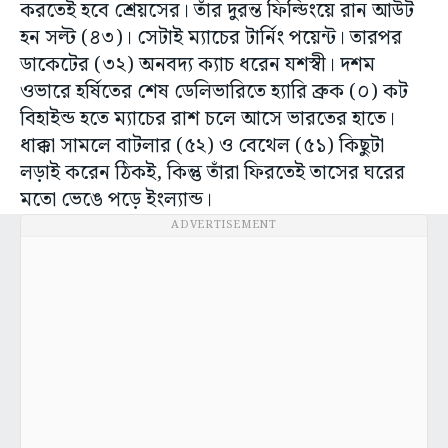
করতেই হবে শ্রেয়সের। তাঁর দুরন্ত ফিল্ডিংয়ে রান আউট
হন সল্ট (৪৩)। সেটাই ম্যাচের টার্নিং পয়েন্ট। তারপর
ডাকেটের (৩২) অনবদ্য ক্যাচ ধরেন যশস্বী। দশম
ওভারে হর্ষিতের শেষ ডেলিভারিতে হ্যারি ব্রুক (০) কট
বিহাইন্ড হতে ম্যাচের রাশ চলে আসে ভারতের হাতে।
ধাক্কা সামলে বাটলার (৫২) ও বেথেল (৫১) কিছুটা
লড়াই করেন ঠিকই, কিন্তু তাঁরা ফিরতেই তাসের ঘরের
মতো ভেঙে পড়ে ইংল্যান্ড।
ADVERTISEMENT