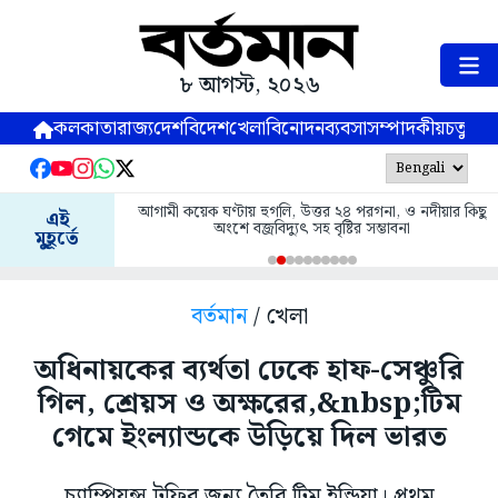
৮ আগস্ট, ২০২৬
কলকাতা
রাজ্য
দেশ
বিদেশ
খেলা
বিনোদন
ব্যবসা
সম্পাদকীয়
চতুষ্পর্ণ
আগামী কয়েক ঘণ্টায় হুগলি, উত্তর ২৪ পরগনা, ও নদীয়ার কিছু
এই
অংশে বজ্রবিদ্যুৎ সহ বৃষ্টির সম্ভাবনা
মুহূর্তে
বর্তমান
/ খেলা
অধিনায়কের ব্যর্থতা ঢেকে হাফ-সেঞ্চুরি
গিল, শ্রেয়স ও অক্ষরের,&nbsp;টিম
গেমে ইংল্যান্ডকে উড়িয়ে দিল ভারত
চ্যাম্পিয়ন্স ট্রফির জন্য তৈরি টিম ইন্ডিয়া। প্রথম