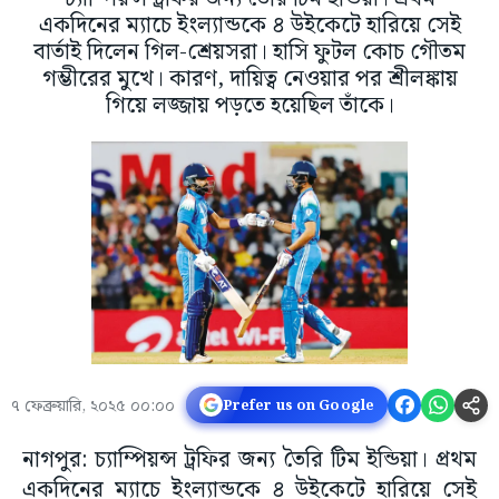
একদিনের ম্যাচে ইংল্যান্ডকে ৪ উইকেটে হারিয়ে সেই
বার্তাই দিলেন গিল-শ্রেয়সরা। হাসি ফুটল কোচ গৌতম
গম্ভীরের মুখে। কারণ, দায়িত্ব নেওয়ার পর শ্রীলঙ্কায়
গিয়ে লজ্জায় পড়তে হয়েছিল তাঁকে।
৭ ফেব্রুয়ারি, ২০২৫ ০০:০০
Prefer us on Google
নাগপুর: চ্যাম্পিয়ন্স ট্রফির জন্য তৈরি টিম ইন্ডিয়া। প্রথম
একদিনের ম্যাচে ইংল্যান্ডকে ৪ উইকেটে হারিয়ে সেই