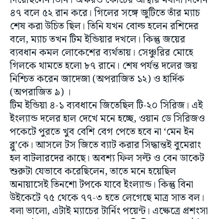
দিয়েছিলেন তিনি। অক্ষরও কোচের আস্থার মর্যাদা দিলেন
৪৭ বলে ৫২ রান করে। গিলের সঙ্গে জুটিতে তাঁর ম্যাচ
শেষ করা উচিত ছিল। তিনি যখন বোল্ড হলেন রশিদের
বলে, ম্যাচ তখন টিম ইন্ডিয়ার দখলে। কিন্তু জয়ের
ব্যবধান কমল লোকেশের ব্যর্থতায়। সেঞ্চুরির মোহে
গিলকে থামতে হলো ৮৭ রানে। শেষ পর্যন্ত দলের জয়
নিশ্চিত করেন জাদেজা (অপরাজিত ১২) ও হার্দিক
(অপরাজিত ৯) ।
টিম ইন্ডিয়া ৪-১ ব্যবধানে জিতেছিল টি-২০ সিরিজ। এই
ইংল্যান্ড দলের হাল দেখে মনে হচ্ছে, ওয়ান ডে সিরিজও
পকেটে পুরতে খুব বেশি বেগ পেতে হবে না ‘মেন ইন
ব্লু’কে। আসলে টস জিতে ব্যাট করার সিদ্ধান্তই বুমেরাং
হল বাটলারদের কাছে। অবশ্য ফিল সল্ট ও বেন ডাকেট
শুরুটা যেভাবে করেছিলেন, তাতে মনে হয়েছিল
অনায়াসেই তিনশো টপকে যাবে ইংল্যান্ড। কিন্তু বিনা
উইকেটে ৭৫ থেকে ৭৭-৩ হতে লেগেছে মাত্র সাত বল।
বলা ভালো, এটাই ম্যাচের টার্নিং পয়েন্ট। এক্ষেত্রে প্রশংসা