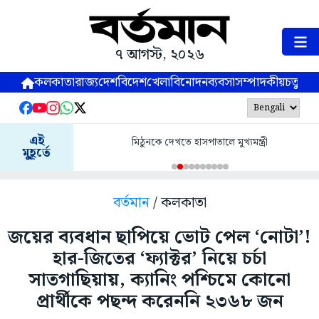
৭ আগস্ট, ২০২৬
কলকাতা
রাজ্য
দেশ
বিদেশ
খেলা
বিনোদন
ব্যবসা
সম্পাদকীয়
চতুষ্পর্ণ
এই
মিঠুনকে দেখতে হাসপাতালে মুখ্যমন্ত্রী
মুহূর্তে
বর্তমান
/ কলকাতা
জয়ের ব্যবধান ছাপিয়ে ভোট পেল ‘নোটা’!
হার-জিতের ‘ফ্যাক্টর’ নিয়ে চর্চা
সাতগাছিয়ায়, ক্যানিং পশ্চিমে কোনো
প্রার্থীকে পছন্দ করেননি ২৩৬৮ জন