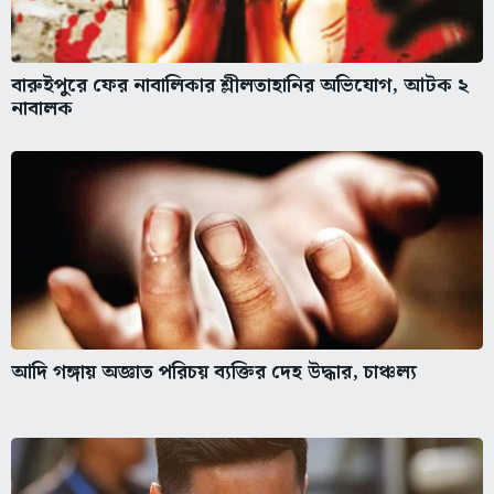
বারুইপুরে ফের নাবালিকার শ্লীলতাহানির অভিযোগ, আটক ২
নাবালক
আদি গঙ্গায় অজ্ঞাত পরিচয় ব্যক্তির দেহ উদ্ধার, চাঞ্চল্য