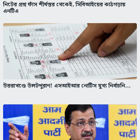
নিটের প্রশ্ন ফাঁস শীর্ষস্তর থেকেই, সিবিআইয়ের কাঠগড়ায়
এনটিএ
উত্তরাখণ্ডে উলটপুরাণ! এসআইআর নোটিস মুখ্য নির্বাচনি...