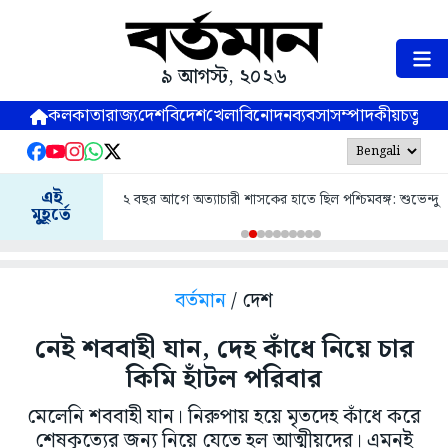
৯ আগস্ট, ২০২৬
কলকাতা
রাজ্য
দেশ
বিদেশ
খেলা
বিনোদন
ব্যবসা
সম্পাদকীয়
চতুষ্পর্ণ
এই
২ বছর আগে অত্যাচারী শাসকের হাতে ছিল পশ্চিমবঙ্গ: শুভেন্দু
মুহূর্তে
বর্তমান
/ দেশ
নেই শববাহী যান, দেহ কাঁধে নিয়ে চার
কিমি হাঁটল পরিবার
মেলেনি শববাহী যান। নিরুপায় হয়ে মৃতদেহ কাঁধে করে
শেষকৃত্যের জন্য নিয়ে যেতে হল আত্মীয়দের। এমনই