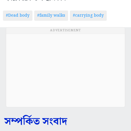
#Dead body
#family walks
#carrying body
ADVERTISEMENT
সম্পর্কিত সংবাদ