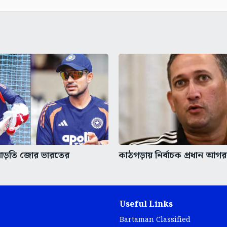
 বাড়তি জোর ভারতের
কাঠগড়ায় নির্বাচক প্রধান আগ
Useful Links
Bartaman Classified