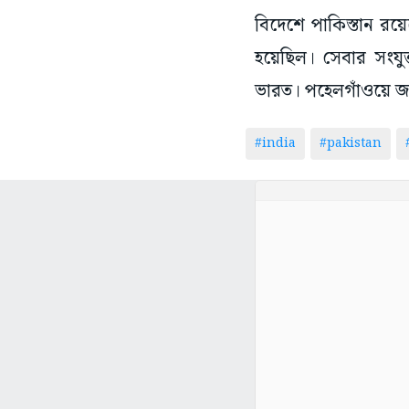
বিদেশে পাকিস্তান র
হয়েছিল। সেবার সংযু
ভারত। পহেলগাঁওয়ে জঙ
#india
#pakistan