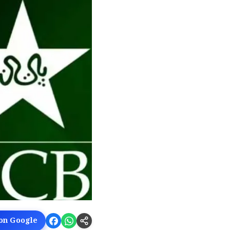
 on Google