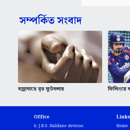
সম্পর্কিত সংবাদ
বজ্রাঘাতে মৃত ফুটবলার
ফিল্ডিংয়ে
Office
Links
6, J.B.S. Haldane Avenue,
Home