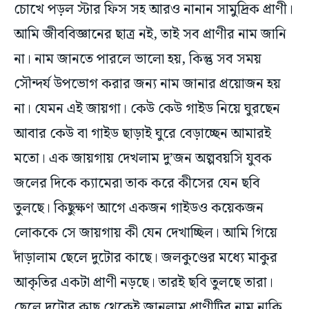
আমি জীববিজ্ঞানের ছাত্র নই, তাই সব প্রাণীর নাম জানি
না। নাম জানতে পারলে ভালো হয়, কিন্তু সব সময়
সৌন্দর্য উপভোগ করার জন্য নাম জানার প্রয়োজন হয়
না। যেমন এই জায়গা। কেউ কেউ গাইড নিয়ে ঘুরছেন
আবার কেউ বা গাইড ছাড়াই ঘুরে বেড়াচ্ছেন আমারই
মতো। এক জায়গায় দেখলাম দু’জন অল্পবয়সি যুবক
জলের দিকে ক্যামেরা তাক করে কীসের যেন ছবি
তুলছে। কিছুক্ষণ আগে একজন গাইডও কয়েকজন
লোককে সে জায়গায় কী যেন দেখাচ্ছিল। আমি গিয়ে
দাঁড়ালাম ছেলে দুটোর কাছে। জলকুণ্ডের মধ্যে মাকুর
আকৃতির একটা প্রাণী নড়ছে। তারই ছবি তুলছে তারা।
ছেলে দুটোর কাছ থেকেই জানলাম প্রাণীটির নাম নাকি
‘সমুদ্র শসা’। ইংরেজি নাম ‘সি কুকুম্বার’। ঠিক এরপরই