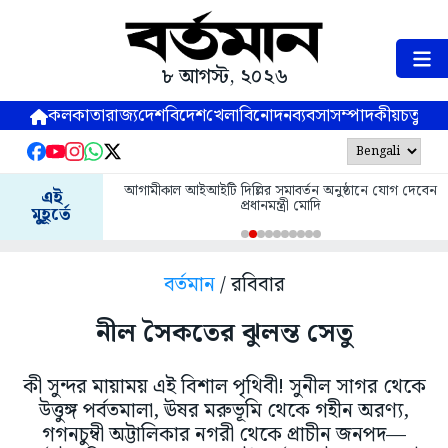
৮ আগস্ট, ২০২৬
কলকাতা
রাজ্য
দেশ
বিদেশ
খেলা
বিনোদন
ব্যবসা
সম্পাদকীয়
চতুষ্পর্ণ
আগামীকাল আইআইটি দিল্লির সমাবর্তন অনুষ্ঠানে যোগ দেবেন
এই
প্রধানমন্ত্রী মোদি
মুহূর্তে
বর্তমান
/ রবিবার
নীল সৈকতের ঝুলন্ত সেতু
কী সুন্দর মায়াময় এই বিশাল পৃথিবী! সুনীল সাগর থেকে
উত্তুঙ্গ পর্বতমালা, ঊষর মরুভূমি থেকে গহীন অরণ্য,
গগনচুম্বী অট্টালিকার নগরী থেকে প্রাচীন জনপদ—