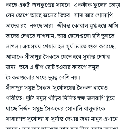
যেন জেগে আছে জলের ভিতর। সাদা আর গোলাপি
তাদের রং। নড়ছে তারা। জীবন্ত কোরাল মুগ্ধ হয়ে আমি
তাদের দেখতে লাগলাম, আর ছেলেগুলো ছবি তুলতে
লাগল। একসময় খেয়াল হল সূর্য ঢলতে শুরু করেছে,
আমাকে সীতাপুর সৈকতে যেতে হবে সূর্যাস্ত দেখার
জন্য। তবে এ দ্বীপ ছোট হওয়ার কারণে সমুদ্র
সৈকতগুলোর মধ্যে দূরত্ব বেশি নয়।
সীতাপুর সমুদ্র সৈকত ‘সূর্যোদয়ের সৈকত’ নামেও
পরিচিত। দুটি’ সমুদ্র খাঁড়ির মিলিত স্বচ্ছ জলরাশি ছুঁয়ে
যাচ্ছে নির্জন সমুদ্র সৈকতের সোনালি বালুতটকে।
সাধারণত সূর্যোদয় বা সূর্যাস্ত দেখার জন্য মানুষ এখানে
আসে। সার সার তালগাছ আর তার নীচে বসার জায়গা
রয়েছে এখানে। সমুদ্র তটে ঘুরে বেড়ায় লাল কাঁকড়ার