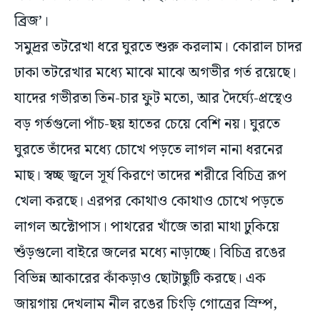
সমুদ্রর তটরেখা ধরে ঘুরতে শুরু করলাম। কোরাল চাদর
ঢাকা তটরেখার মধ্যে মাঝে মাঝে অগভীর গর্ত রয়েছে।
যাদের গভীরতা তিন-চার ফুট মতো, আর দৈর্ঘ্যে-প্রস্থেও
বড় গর্তগুলো পাঁচ-ছয় হাতের চেয়ে বেশি নয়। ঘুরতে
ঘুরতে তাঁদের মধ্যে চোখে পড়তে লাগল নানা ধরনের
মাছ। স্বচ্ছ জ্বলে সূর্য কিরণে তাদের শরীরে বিচিত্র রূপ
খেলা করছে। এরপর কোথাও কোথাও চোখে পড়তে
লাগল অক্টোপাস। পাথরের খাঁজে তারা মাথা ঢুকিয়ে
শুঁড়গুলো বাইরে জলের মধ্যে নাড়াচ্ছে। বিচিত্র রঙের
বিভিন্ন আকারের কাঁকড়াও ছোটাছুটি করছে। এক
জায়গায় দেখলাম নীল রঙের চিংড়ি গোত্রের স্রিম্প,
চোখে পড়ল স্টার ফিস সহ আরও নানান সামুদ্রিক প্রাণী।