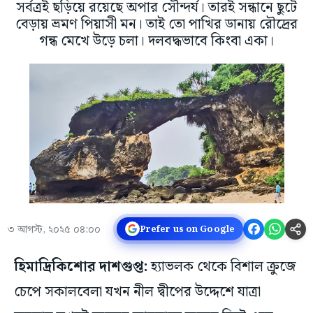
সর্বত্রই ছড়িয়ে রয়েছে অপার সৌন্দর্য। তারই সন্ধানে ছুটে
বেড়ায় ভ্রমণ পিয়াসী মন। তাই তো পাখির ডানায় রৌদ্রের
গন্ধ মেখে উড়ে চলা। দলবদ্ধভাবে কিংবা একা।
৩ আগস্ট, ২০২৫ ০৪:০০
Prefer us on Google
হিমাদ্রিকিশোর দাশগুপ্ত:
হ্যাভলক থেকে বিশাল ক্রুজে
চেপে সকালবেলা যখন নীল দ্বীপের উদ্দেশে যাত্রা