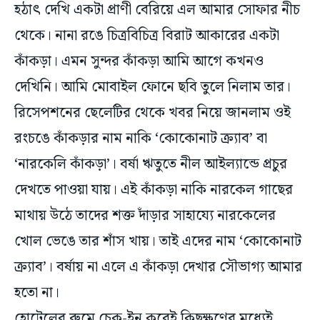
থেকে। নানা রঙে চিত্রবিচিত্র বিরাট আকারের একটা
কাঁকড়া। এমন সুন্দর কাঁকড়া আমি আগে কখনও
দেখিনি। আমি মোবাইল ফোনে ছবি তুলে নিলাম তার।
রিসেপশনের ছেলেটির থেকে খবর নিয়ে জানলাম ওই
রংচঙে কাঁকড়ার নাম নাকি ‘কোকোনাট ক্র্যাব’ বা
‘নারকেলি কাঁকড়া’। বর্ষা ঋতুতে নীল আইল্যান্ডে প্রচুর
দেখতে পাওয়া যায়। এই কাঁকড়া নাকি নারকেল গাছের
মাথায় উঠে তাদের শক্ত দাঁড়ার সাহায্যে নারকেলের
খোল ভেঙে তার শাঁস খায়। তাই এদের নাম ‘কোকোনাট
ক্র্যাব’। বর্ষায় না এলে এ কাঁকড়া দেখার সৌভাগ্য আমার
হতো না।
হোটেলের রুমে চেক-ইন করেই কিছুক্ষণের মধ্যেই
বেরিয়ে পড়লাম। আমার গন্তব্য নীল আইল্যান্ডে প্রধান