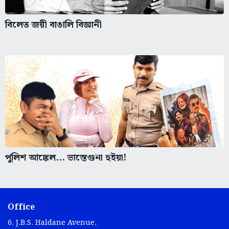
বিলেত জয়ী বাঙালি বিজ্ঞানী
পুলিশ আঙ্কেল... ভাস্তেগুনা হুইয়া!
Office
6, J.B.S. Haldane Avenue,
Kolkata 700 105, India.