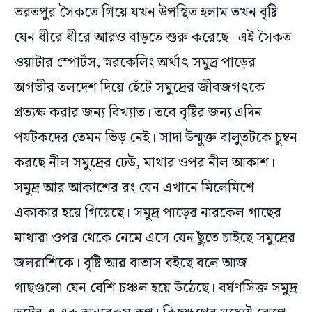
যেন ধীরে ধীরে আরও বাড়তে শুরু করেছে। এই সৈকত
ওয়াটার স্পোর্টস, স্নরকেলিং অর্থাৎ সমুদ্র পাড়ের
অগভীর তলদেশ দিয়ে হেঁটে সমুদ্রের জীবজগৎকে
প্রত্যক্ষ করার জন্য বিখ্যাত। তবে বৃষ্টির জন্য এদিন
পর্যটকদের তেমন ভিড় নেই। সাদা উন্মুক্ত বালুতটকে চুম্বন
করছে নীল সমুদ্রের ঢেউ, মাথার ওপর নীল আকাশ।
সমুদ্র আর আকাশের রং যেন এখানে মিলেমিশে
একাকার হয়ে গিয়েছে। সমুদ্র পাড়ের নারকেল গাছের
মাথারা ওপর থেকে নেমে এসে যেন ছুঁতে চাইছে সমুদ্রের
জলরাশিকে। বৃষ্টি আর বাতাস বইছে বলে আজ
গাছগুলো যেন বেশি চঞ্চল হয়ে উঠেছে। বর্ষণসিক্ত সমুদ্র
তটের এ এক অন্যরকম রূপ। কিছুক্ষণের মধ্যেই ঝেপে
বৃষ্টি নামল। কাজেই বাধ্য হয়ে আশ্রয় নিতে হল কাছেই