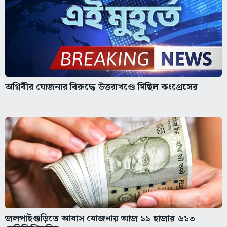
অগ্নিবীর যোজনার বিরুদ্ধে উত্তরাখণ্ডে মিছিল কংগ্রেসের
জলপাইগুড়িতে আবাস যোজনায় আজ ১১ হাজার ৬১৩