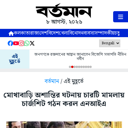
৮ আগস্ট, ২০২৬
কলকাতা
রাজ্য
দেশ
বিদেশ
খেলা
বিনোদন
ব্যবসা
সম্পাদকীয়
চতুষ্পর্ণ
জনগণকে রক্তদানের আহ্বান জানালেন বিজেপি সভাপতি নীতিন
এই
নবীন
মুহূর্তে
বর্তমান
/ এই মুহূর্তে
মোথাবাড়ি অশান্তির ঘটনায় চারটি মামলায়
চার্জশিট গঠন করল এনআইএ