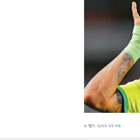
৯ জুন, ২০২৬ ১৭:৩৯