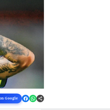
 on Google