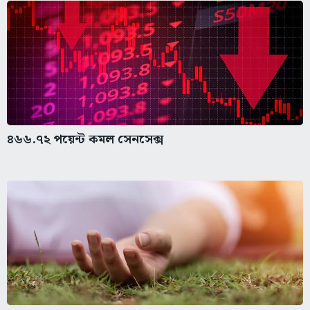
৪৬৬.৭২ পয়েন্ট কমল সেনসেক্স