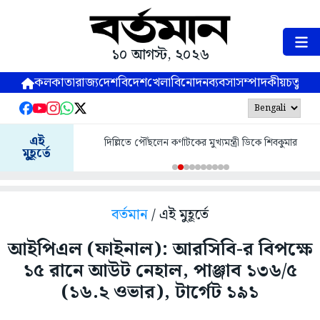
১০ আগস্ট, ২০২৬
কলকাতা
রাজ্য
দেশ
বিদেশ
খেলা
বিনোদন
ব্যবসা
সম্পাদকীয়
চতুষ্পর্ণ
এই
দিল্লিতে পৌঁছলেন কর্ণাটকের মুখ্যমন্ত্রী ডিকে শিবকুমার
মুহূর্তে
বর্তমান
/ এই মুহূর্তে
আইপিএল (ফাইনাল): আরসিবি-র বিপক্ষে
১৫ রানে আউট নেহাল, পাঞ্জাব ১৩৬/৫
(১৬.২ ওভার), টার্গেট ১৯১