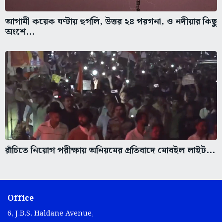
আগামী কয়েক ঘণ্টায় হুগলি, উত্তর ২৪ পরগনা, ও নদীয়ার কিছু
অংশে...
রাঁচিতে নিয়োগ পরীক্ষায় অনিয়মের প্রতিবাদে মোবইল লাইট...
Office
6, J.B.S. Haldane Avenue,