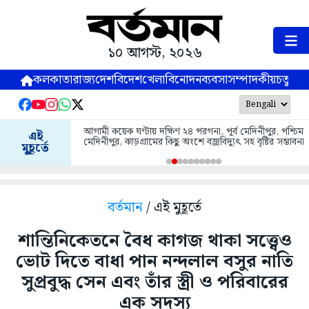
১০ আগস্ট, ২০২৬
কলকাতা
রাজ্য
দেশ
বিদেশ
খেলা
বিনোদন
ব্যবসা
সম্পাদকীয়
চতুষ্পর্ণ
আগামী কয়েক ঘণ্টায় দক্ষিণ ২৪ পরগনা, পূর্ব মেদিনীপুর, পশ্চিম
এই
মেদিনীপুর, ঝাড়গ্রামের কিছু অংশে বজ্রবিদ্যুৎ সহ বৃষ্টির সম্ভাবনা
মুহূর্তে
বর্তমান
/ এই মুহূর্তে
শান্তিনিকেতনে বৈধ কাগজ থাকা সত্ত্বেও
ভোট দিতে বাধা পান নন্দলাল বসুর নাতি
সুপ্রবুদ্ধ সেন এবং তাঁর স্ত্রী ও পরিবারের
এক সদস্য