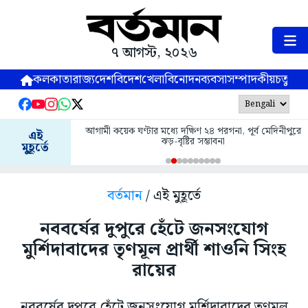
৭ আগস্ট, ২০২৬
কলকাতা
রাজ্য
দেশ
বিদেশ
খেলা
বিনোদন
ব্যবসা
সম্পাদকীয়
চতুষ্পর্ণ
আগামী কয়েক ঘণ্টার মধ্যে দক্ষিণ ২৪ পরগনা, পূর্ব মেদিনীপুরে
এই
ঝড়-বৃষ্টির সম্ভাবনা
মুহূর্তে
বর্তমান
/ এই মুহূর্তে
নববর্ষের দুপুরে হেঁটে জনসংযোগ
মুর্শিদাবাদের তৃণমূল প্রার্থী শাওনি সিংহ
রায়ের
নববর্ষের দুপুরে হেঁটে জনসংযোগ মুর্শিদাবাদের তৃণমূল