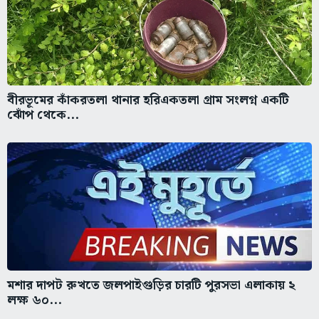
বীরভূমের কাঁকরতলা থানার হরিএকতলা গ্রাম সংলগ্ন একটি
ঝোঁপ থেকে...
মশার দাপট রুখতে জলপাইগুড়ির চারটি পুরসভা এলাকায় ২
লক্ষ ৬০...