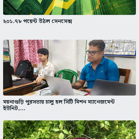
২০১.৭৮ পয়েন্ট উঠল সেনসেক্স
ময়নাগুড়ি পুরসভায় চালু হল সিটি মিশন ম্যানেজমেন্ট
ইউনিট,...