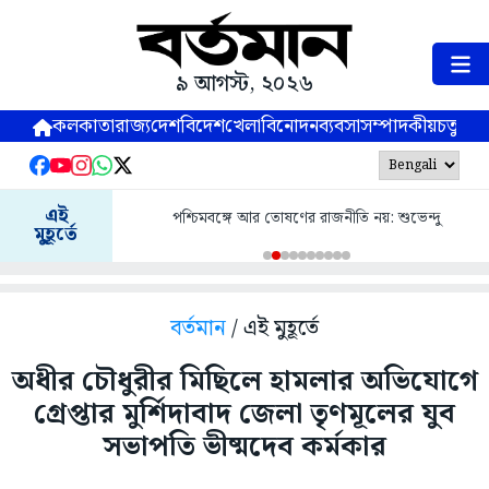
৯ আগস্ট, ২০২৬
কলকাতা
রাজ্য
দেশ
বিদেশ
খেলা
বিনোদন
ব্যবসা
সম্পাদকীয়
চতুষ্পর্ণ
এই
পশ্চিমবঙ্গে আর তোষণের রাজনীতি নয়: শুভেন্দু
মুহূর্তে
বর্তমান
/ এই মুহূর্তে
অধীর চৌধুরীর মিছিলে হামলার অভিযোগে
গ্রেপ্তার মুর্শিদাবাদ জেলা তৃণমূলের যুব
সভাপতি ভীষ্মদেব কর্মকার