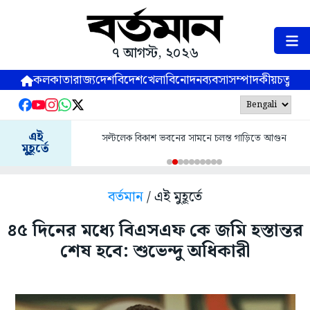
৭ আগস্ট, ২০২৬
কলকাতা
রাজ্য
দেশ
বিদেশ
খেলা
বিনোদন
ব্যবসা
সম্পাদকীয়
চতুষ্পর্ণ
এই
সল্টলেক বিকাশ ভবনের সামনে চলন্ত গাড়িতে আগুন
মুহূর্তে
বর্তমান
/ এই মুহূর্তে
৪৫ দিনের মধ্যে বিএসএফ কে জমি হস্তান্তর
শেষ হবে: শুভেন্দু অধিকারী