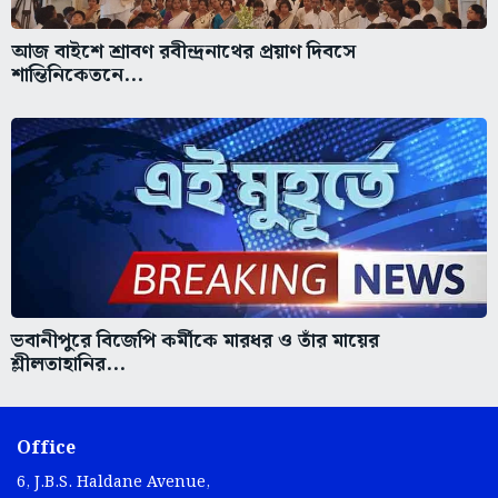
আজ বাইশে শ্রাবণ রবীন্দ্রনাথের প্রয়াণ দিবসে
শান্তিনিকেতনে...
ভবানীপুরে বিজেপি কর্মীকে মারধর ও তাঁর মায়ের
শ্লীলতাহানির...
Office
6, J.B.S. Haldane Avenue,