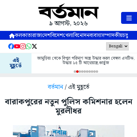
৯ আগস্ট, ২০২৬
কলকাতা
রাজ্য
দেশ
বিদেশ
খেলা
বিনোদন
ব্যবসা
সম্পাদকীয়
চতুষ্পর্ণ
জামুড়িয়া থেকে বিপুল পরিমাণ অস্ত্র উদ্ধার করল বেঙ্গল এসটিফ,
এই
উদ্ধার ১৫ টি আগ্নেয়াস্ত্র,কার্তুজ
মুহূর্তে
বর্তমান
/ এই মুহূর্তে
বারাকপুরের নতুন পুলিস কমিশনার হলেন
মুরলীধর