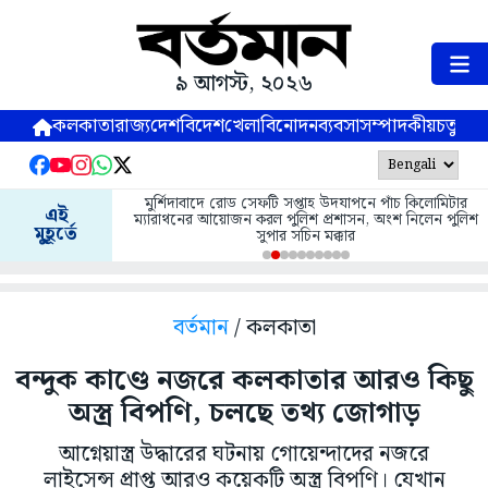
৯ আগস্ট, ২০২৬
কলকাতা
রাজ্য
দেশ
বিদেশ
খেলা
বিনোদন
ব্যবসা
সম্পাদকীয়
চতুষ্পর্ণ
মুর্শিদাবাদে রোড সেফটি সপ্তাহ উদযাপনে পাঁচ কিলোমিটার
এই
ম্যারাথনের আয়োজন করল পুলিশ প্রশাসন, অংশ নিলেন পুলিশ
মুহূর্তে
সুপার সচিন মক্কার
বর্তমান
/ কলকাতা
বন্দুক কাণ্ডে নজরে কলকাতার আরও কিছু
অস্ত্র বিপণি, চলছে তথ্য জোগাড়
আগ্নেয়াস্ত্র উদ্ধারের ঘটনায় গোয়েন্দাদের নজরে
লাইসেন্স প্রাপ্ত আরও কয়েকটি অস্ত্র বিপণি। যেখান