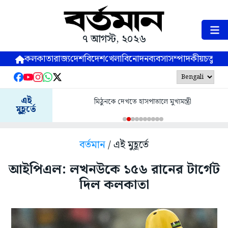
৭ আগস্ট, ২০২৬
কলকাতা
রাজ্য
দেশ
বিদেশ
খেলা
বিনোদন
ব্যবসা
সম্পাদকীয়
চতুষ্পর্ণ
এই
মিঠুনকে দেখতে হাসপাতালে মুখ্যমন্ত্রী
মুহূর্তে
বর্তমান
/ এই মুহূর্তে
আইপিএল: লখনউকে ১৫৬ রানের টার্গেট
দিল কলকাতা