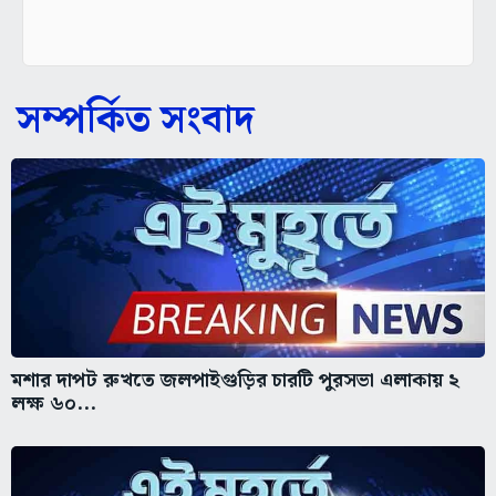
সম্পর্কিত সংবাদ
মশার দাপট রুখতে জলপাইগুড়ির চারটি পুরসভা এলাকায় ২
লক্ষ ৬০...