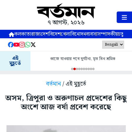
৭ আগস্ট, ২০২৬
কলকাতা
রাজ্য
দেশ
বিদেশ
খেলা
বিনোদন
ব্যবসা
সম্পাদকীয়
চতুষ্পর্ণ
এই
কাজে যাওয়ার পথে দুর্ঘটনা, মৃত তিন শ্রমিক
মুহূর্তে
বর্তমান
/ এই মুহূর্তে
অসম, ত্রিপুরা ও অরুণাচল প্রদেশের কিছু
অংশে আজ বর্ষা প্রবেশ করেছে