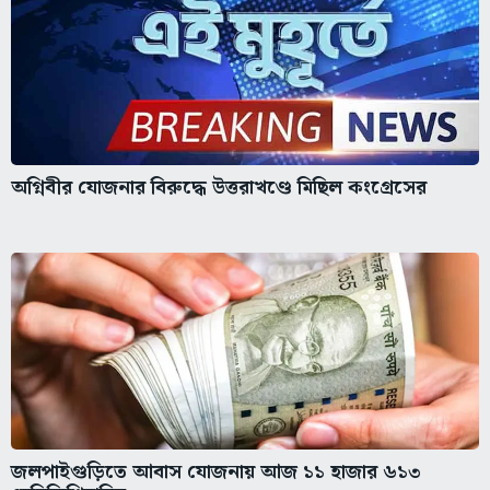
অগ্নিবীর যোজনার বিরুদ্ধে উত্তরাখণ্ডে মিছিল কংগ্রেসের
জলপাইগুড়িতে আবাস যোজনায় আজ ১১ হাজার ৬১৩