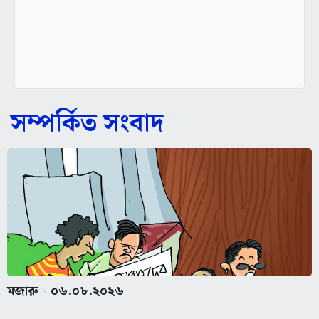
সম্পর্কিত সংবাদ
মজারু - ০৬.০৮.২০২৬