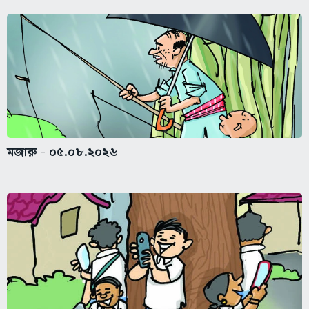
মজারু - ০৫.০৮.২০২৬