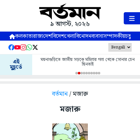
৯ আগস্ট, ২০২৬
কলকাতা
রাজ্য
দেশ
বিদেশ
খেলা
বিনোদন
ব্যবসা
সম্পাদকীয়
চতুষ্পর্ণ
ময়নাগুড়িতে জাতীয় সড়কে মহিলার গলা থেকে সোনার চেন
এই
ছিনতাই
মুহূর্তে
বর্তমান
/ মজারু
মজারু