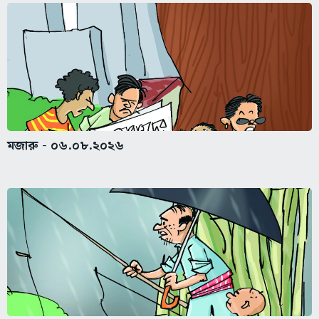
মজারু - ০৬.০৮.২০২৬