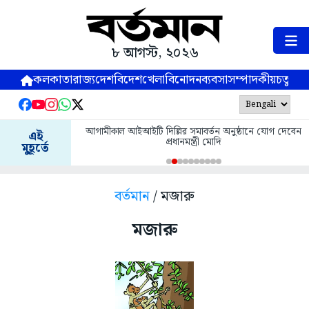
৮ আগস্ট, ২০২৬
কলকাতা
রাজ্য
দেশ
বিদেশ
খেলা
বিনোদন
ব্যবসা
সম্পাদকীয়
চতুষ্পর্ণ
আগামীকাল আইআইটি দিল্লির সমাবর্তন অনুষ্ঠানে যোগ দেবেন
এই
প্রধানমন্ত্রী মোদি
মুহূর্তে
বর্তমান
/ মজারু
মজারু