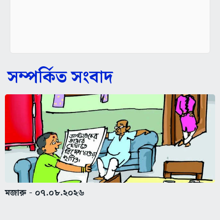
সম্পর্কিত সংবাদ
মজারু - ০৭.০৮.২০২৬